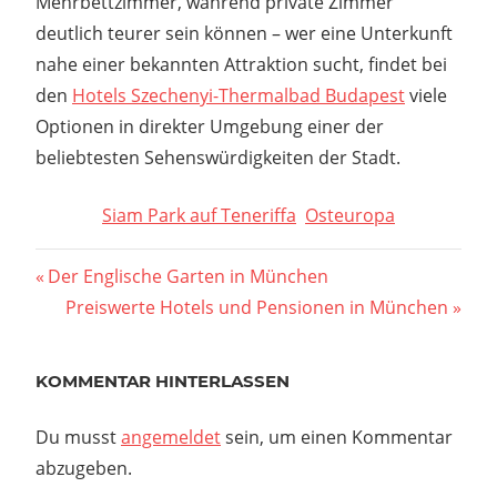
Mehrbettzimmer, während private Zimmer
deutlich teurer sein können – wer eine Unterkunft
nahe einer bekannten Attraktion sucht, findet bei
den
Hotels Szechenyi-Thermalbad Budapest
viele
Optionen in direkter Umgebung einer der
beliebtesten Sehenswürdigkeiten der Stadt.
Siam Park auf Teneriffa
Osteuropa
Beitragsnavigation
Vorheriger
Der Englische Garten in München
Beitrag:
Nächster
Preiswerte Hotels und Pensionen in München
Beitrag:
KOMMENTAR HINTERLASSEN
Du musst
angemeldet
sein, um einen Kommentar
abzugeben.