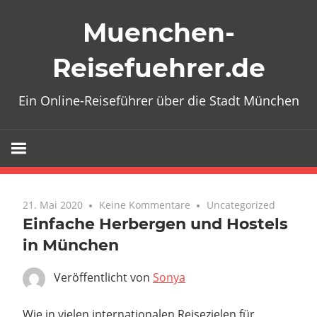
Zum
Muenchen-
Inhalt
springen
Reisefuehrer.de
Ein Online-Reiseführer über die Stadt München
21. Mai 2020
Keine Kommentare
Uncategorized
Einfache Herbergen und Hostels
in München
Veröffentlicht von
Sonya
Wie in vielen internationalen Reisezielen für