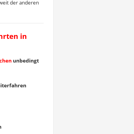
weit der anderen
hrten in
nchen
unbedingt
iterfahren
n