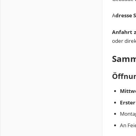
A
dresse 
Anfahrt z
oder dire
Samml
Öffnu
Mittw
Erster
Montag
An Fei