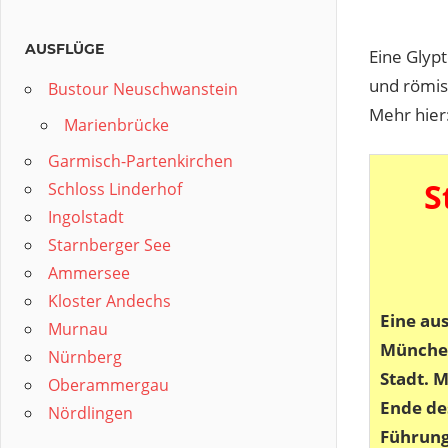
AUSFLÜGE
Eine Glypt
und römis
Bustour Neuschwanstein
Mehr hier
Marienbrücke
Garmisch-Partenkirchen
S
Schloss Linderhof
Ingolstadt
Starnberger See
Ammersee
Kloster Andechs
Eine au
Murnau
München 
Nürnberg
Stadt. 
Oberammergau
Ende de
Nördlingen
Führung