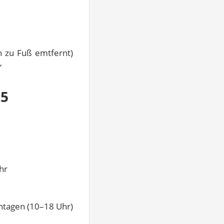
n zu Fuß emtfernt)
“
25
hr
nntagen (10–18 Uhr)