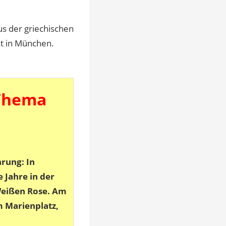
us der griechischen
st in München.
Thema
hrung: In
 Jahre in der
Weißen Rose. Am
m Marienplatz,