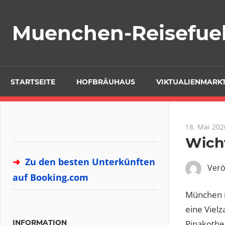
Zum
Inhalt
Muenchen-Reisefue
springen
STARTSEITE
HOFBRÄUHAUS
VIKTUALIENMARK
18. Mai 202
Wich
➜
Zu den besten Unterkünften
Verö
auf Booking.com
München 
eine Viel
Pinakothe
INFORMATION