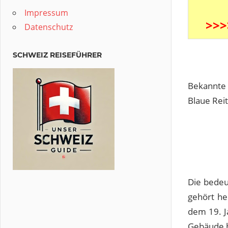
Impressum
>>
Datenschutz
SCHWEIZ REISEFÜHRER
Bekannte 
Blaue Rei
Die bedeu
gehört he
dem 19. J
Gebäude b