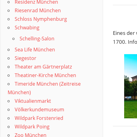
Residenz München
Riesenrad München
Schloss Nymphenburg
Schwabing
Eines der
Schelling-Salon
1700. Inf
Sea Life München
Siegestor
Theater am Gärtnerplatz
Theatiner-Kirche München
Timeride München (Zeitreise
München)
Viktualienmarkt
Völkerkundemuseum
Wildpark Forstenried
Wildpark Poing
Zoo München