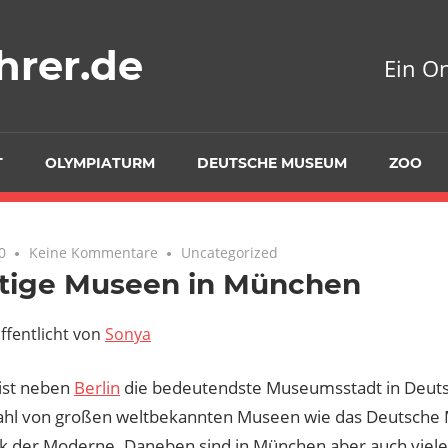
hrer.de
Ein O
T
OLYMPIATURM
DEUTSCHE MUSEUM
ZOO
0
Keine Kommentare
Uncategorized
tige Museen in München
ffentlicht von
Sonya
ist neben
Berlin
die bedeutendste Museumsstadt in Deutsc
zahl von großen weltbekannten Museen wie das Deutsche
k der Moderne. Daneben sind in München aber auch viele