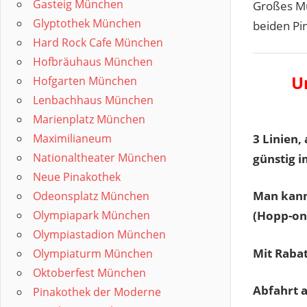
Gasteig München
Großes Mu
Glyptothek München
beiden Pi
Hard Rock Cafe München
Hofbräuhaus München
U
Hofgarten München
Lenbachhaus München
Marienplatz München
3 Linien,
Maximilianeum
Nationaltheater München
günstig i
Neue Pinakothek
Man kann
Odeonsplatz München
Olympiapark München
(Hopp-on
Olympiastadion München
Mit Raba
Olympiaturm München
Oktoberfest München
Abfahrt 
Pinakothek der Moderne