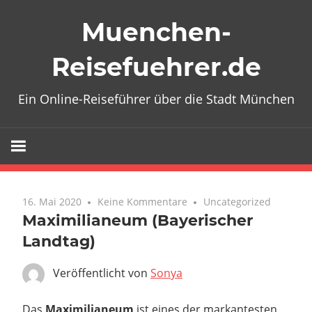
Zum
Muenchen-
Inhalt
springen
Reisefuehrer.de
Ein Online-Reiseführer über die Stadt München
16. Mai 2020
Keine Kommentare
Uncategorized
Maximilianeum (Bayerischer
Landtag)
Veröffentlicht von
Sonya
Das
Maximilianeum
ist eines der markantesten